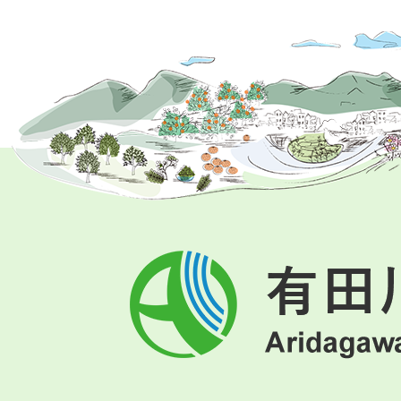
有
田
川
町
Aridagawa