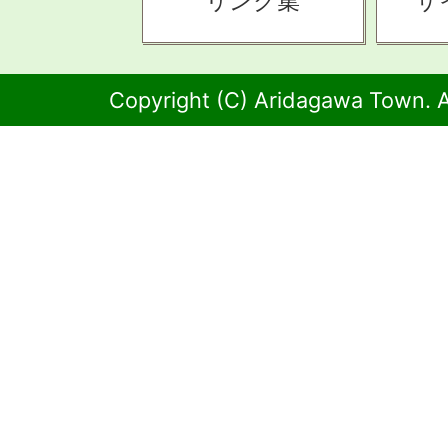
リンク集
サ
Copyright (C) Aridagawa Town. A