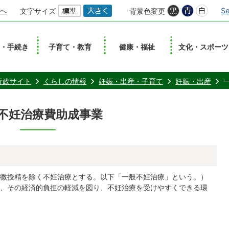
へ
Se
文字サイズ
背景色変更
し・手続き
子育て・教育
健康・福祉
文化・スポーツ
行政サイト
くらしの情報
妊娠・出産・子育て
妊娠・出産
不妊治療費助成事業
微授精を除く不妊治療とする。以下「一般不妊治療」という。）
、その経済的負担の軽減を図り、不妊治療を受けやすくできる環