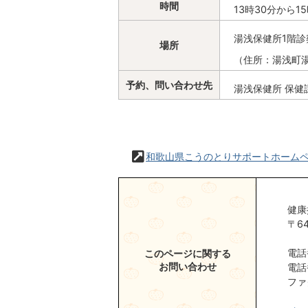
時間
13時30分から1
湯浅保健所1階診
場所
（住所：湯浅町湯浅
予約、問い合わせ先
湯浅保健所 保健課（
和歌山県こうのとりサポートホーム
健康
〒6
電話
このページに関する
お問い合わせ
電話
ファ