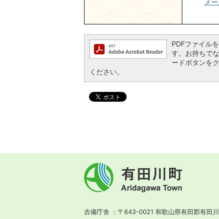
メー
PDFファイルを閲
す。お持ちでない方
ードボタンを
ください。
有
田
川
町
Aridagawa
Town
吉備庁舎
〒643-0021 和歌山県有田郡有田川