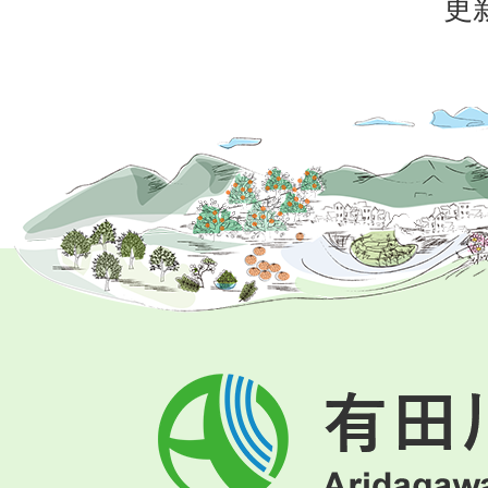
更
有
田
川