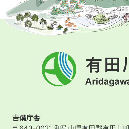
有
田
川
町
Aridagawa
Town
吉備庁舎
〒643-0021 和歌山県有田郡有田川町