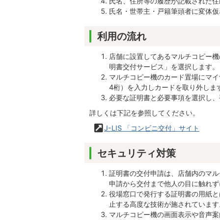
氏名、住所等の履歴が記載された住
氏名・世帯主・戸籍筆頭者に変体仮
利用の流れ
店舗に設置してあるマルチコピー機
明書交付サービス」を選択します。
マルチコピー機のカード置場にマイ
4桁）を入力しカードを取り外しま
必要な証明書と必要事項を選択し、
詳しくは下記を参照してください。
J-LIS 「コンビニ交付」サイト
セキュリティ対策
証明書の交付申請は、店舗内のマル
申請から交付まで他人の目に触れず
役場窓口で発行する証明書の用紙と
止する高度な技術が施されています
マルチコピー機の画面表示や音声案