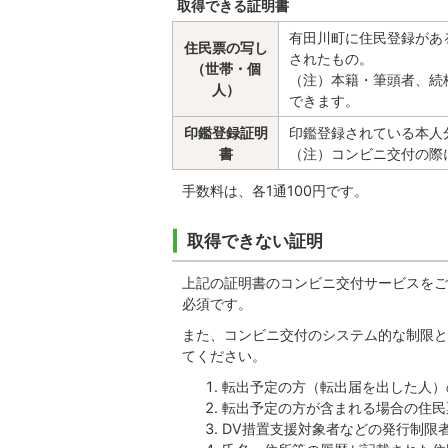
取得できる証明書
有田川町に住民登録があ
住民票の写し
されたもの。
（世帯・個
（注）本籍・筆頭者、続
人）
できます。
印鑑登録証明
印鑑登録されている本人
書
（注）コンビニ交付の際
手数料は、各1通100円です。
取得できない証明
上記の証明書のコンビニ交付サービスをご
必須です。
また、コンビニ交付のシステム的な制限と
てください。
転出予定の方（転出届を出した人）
転出予定の方が含まれる場合の住民
DV措置支援対象者などの発行制限