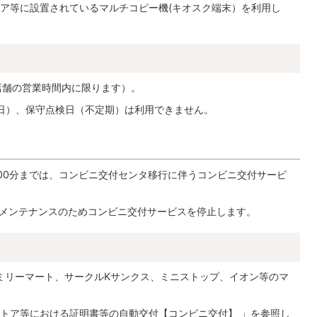
ア等に設置されているマルチコピー機(キオスク端末）を利用し
各店舗の営業時間内に限ります）。
3日）、保守点検日（不定期）は利用できません。
2時00分までは、コンビニ交付センタ移行に伴うコンビニ交付サービ
は、メンテナンスのためコンビニ交付サービスを停止します。
ミリーマート、サークルKサンクス、ミニストップ、イオン等のマ
トア等における証明書等の自動交付【コンビニ交付】 」を参照し