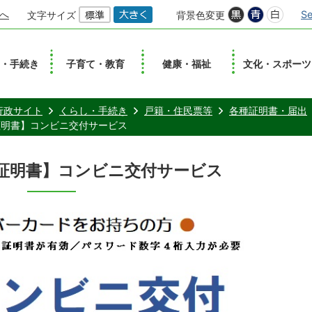
へ
Se
文字サイズ
背景色変更
し・手続き
子育て・教育
健康・福祉
文化・スポーツ
行政サイト
くらし・手続き
戸籍・住民票等
各種証明書・届出
証明書】コンビニ交付サービス
証明書】コンビニ交付サービス