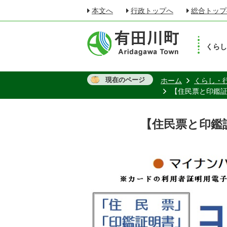
本文へ
行政トップへ
総合トップ
くら
現在のページ
ホーム
くらし・
【住民票と印鑑
【住民票と印鑑