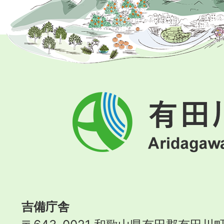
有
田
川
町
Aridagawa
Town
吉備庁舎