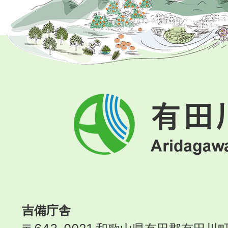
有
田
川
町
Aridagawa
Town
吉備庁舎