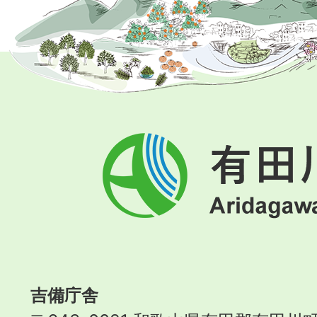
有
田
川
町
Aridagawa
Town
吉備庁舎