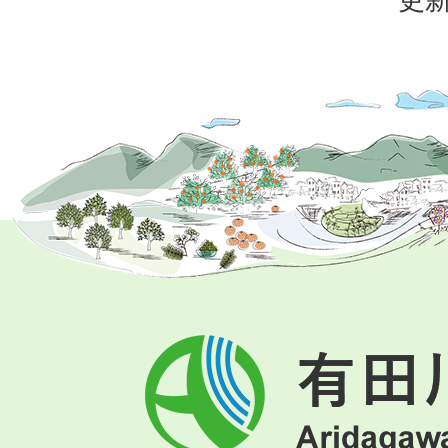
有
田
川