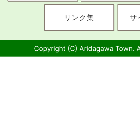
リンク集
サ
Copyright (C) Aridagawa Town. A