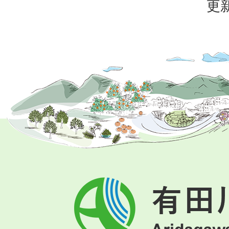
更新
有
田
川