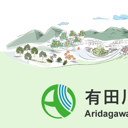
有
田
川
町
Aridagawa