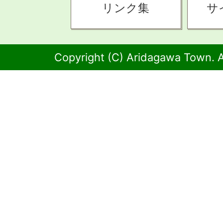
リンク集
サ
Copyright (C) Aridagawa Town. A