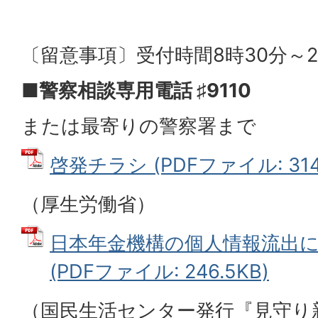
〔留意事項〕受付時間8時30分～2
■警察相談専用電話 ♯9110
または最寄りの警察署まで
啓発チラシ (PDFファイル: 314.
（厚生労働省）
日本年金機構の個人情報流出
(PDFファイル: 246.5KB)
（国民生活センター発行『見守り