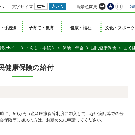
へ
Se
文字サイズ
背景色変更
し・手続き
子育て・教育
健康・福祉
文化・スポーツ
行政サイト
くらし・手続き
保険・年金
国民健康保険
国民
民健康保険の給付
時に、50万円（産科医療保障制度に加入していない病院等での分
社会保険等に加入の方は、お勤め先に申請してください。