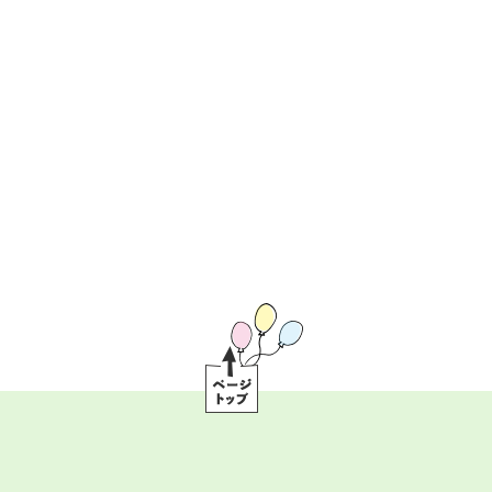
ペ
ー
ジ
ト
ッ
プ