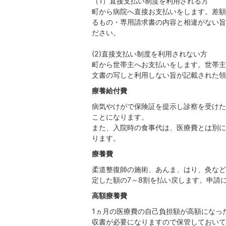
（1）直接支払い制度を利用される方
町から病院へ直接お支払いをします。差額
るもの・専用請求書の内容と相違がない旨
ださい。
(2)直接支払い制度を利用されない方
町から世帯主へお支払いをします。世帯主
文書の写しと利用しない旨が記載された領
療養給付費
病気やけがで保険証を提示し診察を受けた
ことになります。
また、入院時の食事代は、医療費とは別に
ります。
療養費
柔道整復師の施術、あんま、はり、灸など
定した額の7～8割を払い戻します。申請
高額療養費
1ヵ月の医療費の自己負担額が高額になっ
収書が必要になりますので保管しておいて