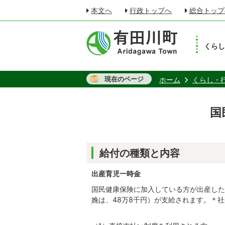
本文へ
行政トップへ
総合トップ
くら
現在のページ
ホーム
くらし・
国
給付の種類と内容
出産育児一時金
国民健康保険に加入している方が出産した
娩は、48万8千円）が支給されます。＊