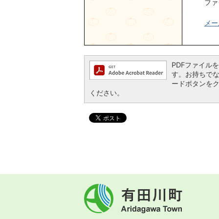
ファ
メー
PDFファイルを閲
す。お持ちでない方
ードボタンを
ください。
有
田
川
町