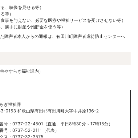
する、映像を見せる等）
する等）
な食事を与えない、必要な医療や福祉サービスを受けさせない等）
い、勝手に財産や預貯金を使う等）
た障害者本人からの通報は、有田川町障害者虐待防止センターへ
舎やすらぎ福祉課内）
らぎ福祉課
43-0153 和歌山県有田郡有田川町大字中井原136-2
番号：0737-22-4501（直通、平日8時30分～17時15分）
番号：0737-52-2111（代表）
クス：0737-32-3575