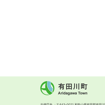
有
田
川
町
Aridagawa
Town
吉備庁舎
〒643-0021 和歌山県有田郡有田川