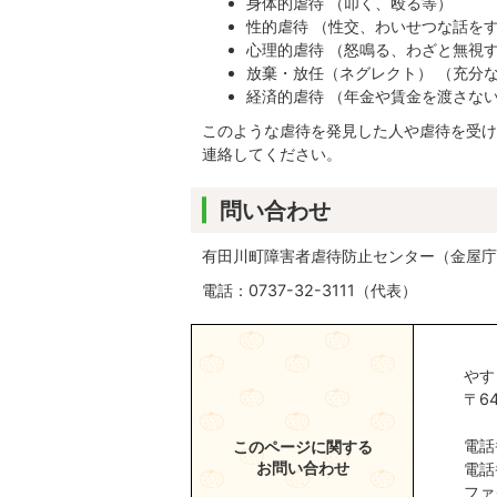
身体的虐待 （叩く、殴る等）
性的虐待 （性交、わいせつな話を
心理的虐待 （怒鳴る、わざと無視
放棄・放任（ネグレクト） （充分
経済的虐待 （年金や賃金を渡さな
このような虐待を発見した人や虐待を受け
連絡してください。
問い合わせ
有田川町障害者虐待防止センター（金屋庁
電話：0737-32-3111（代表）
やす
〒6
電話
このページに関する
お問い合わせ
電話
ファ