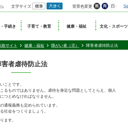
へ
Se
文字サイズ
背景色変更
し・手続き
子育て・教育
健康・福祉
文化・スポーツ
行政サイト
健康・福祉
障がい者（児）
障害者虐待防止法
障害者虐待防止法
いことです。
こるものではありません。虐待を身近な問題としてとらえ、個人
につとめなければなりません。
の通報義務も定められています。
る社会をつくりましょう。
ります。