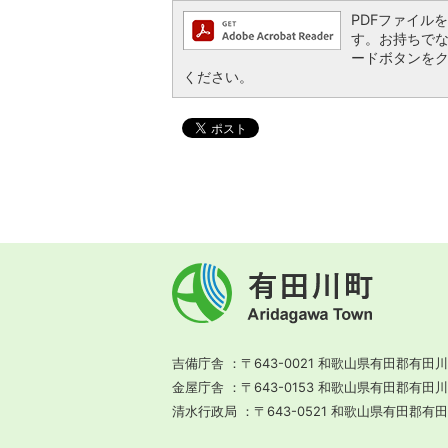
PDFファイルを閲
す。お持ちでない方
ードボタンを
ください。
有
田
川
町
Aridagawa
Town
吉備庁舎
〒643-0021 和歌山県有田郡有田川
金屋庁舎
〒643-0153 和歌山県有田郡有田
清水行政局
〒643-0521 和歌山県有田郡有