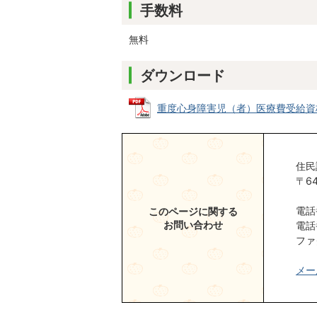
手数料
無料
ダウンロード
重度心身障害児（者）医療費受給資格証再
住民
〒6
電話
このページに関する
お問い合わせ
電話
ファ
メー