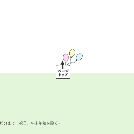
ペ
ー
ジ
ト
ッ
プ
15分まで
（祝日、年末年始を除く）