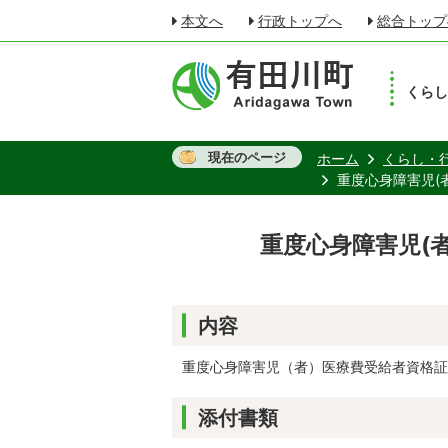
本文へ
行政トップへ
総合トップ
くら
現在のページ
ホーム
くらし・
重度心身障害児(
重度心身障害児(
内容
重度心身障害児（者）医療費受給者資格証
添付書類