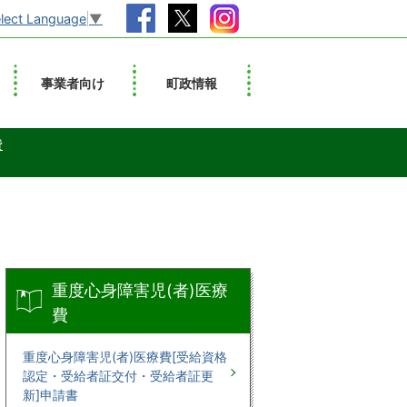
lect Language
▼
事業者向け
町政情報
費
重度心身障害児(者)医療
費
重度心身障害児(者)医療費[受給資格
認定・受給者証交付・受給者証更
新]申請書