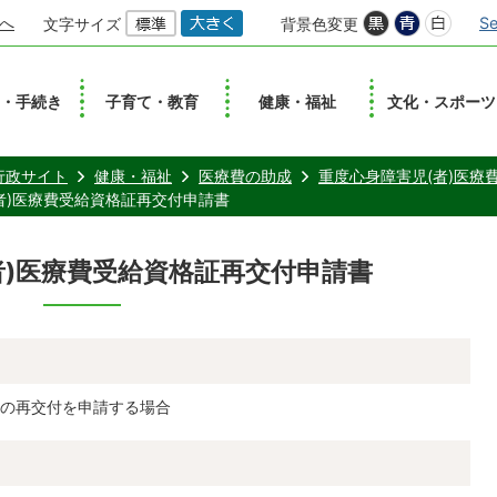
へ
Se
文字サイズ
背景色変更
し・手続き
子育て・教育
健康・福祉
文化・スポーツ
行政サイト
健康・福祉
医療費の助成
重度心身障害児(者)医療
者)医療費受給資格証再交付申請書
者)医療費受給資格証再交付申請書
の再交付を申請する場合