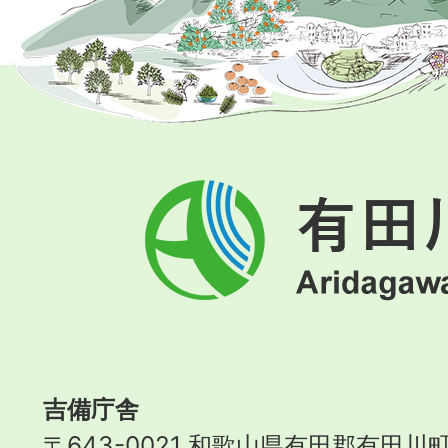
有
田
川
町
Aridagawa
Town
吉備庁舎
〒643-0021 和歌山県有田郡有田川町