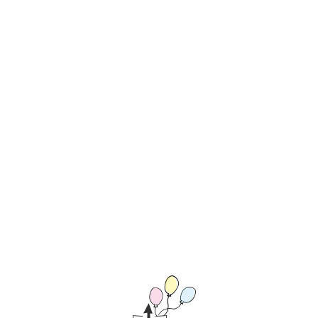
ペ
ー
ジ