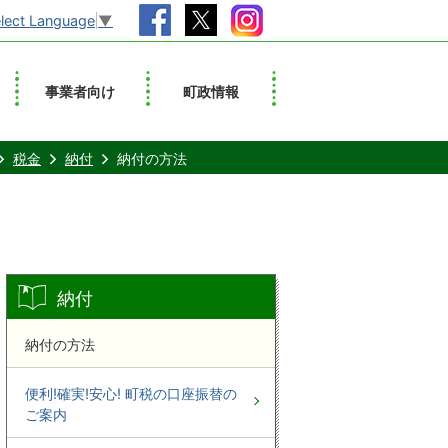
lect Language
▼
事業者向け
町政情報
税金
納付
納付の方法
納付
納付の方法
便利!確実!安心! 町税の口座振替の
ご案内