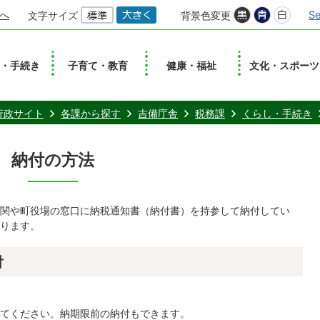
へ
Se
文字サイズ
背景色変更
し・手続き
子育て・教育
健康・福祉
文化・スポーツ
行政サイト
各課から探す
吉備庁舎
税務課
くらし・手続き
納付の方法
関や町役場の窓口に納税通知書（納付書）を持参して納付してい
ります。
付
てください。納期限前の納付もできます。