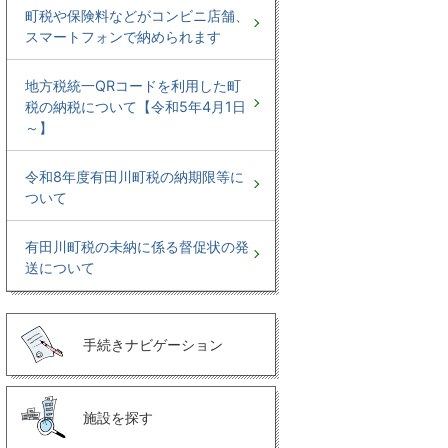
町税や保険料などがコンビニ店舗、
スマートフォンで納められます
地方税統一QRコードを利用した町
税の納税について【令和5年4月1日
～】
令和8年度有田川町税の納期限等に
ついて
有田川町税の未納に係る督促状の発
送について
手続きナビゲーション
施設を探す