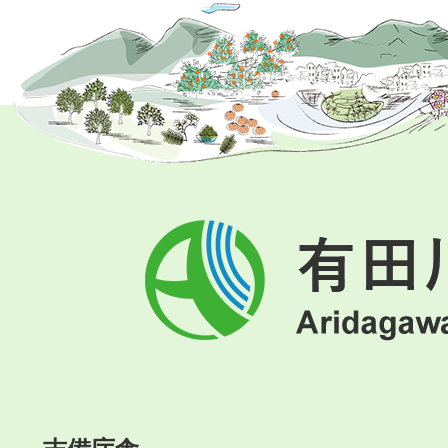
有
田
川
町
Aridagawa
Town