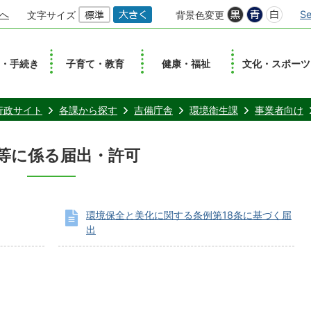
へ
Se
文字サイズ
背景色変更
し・手続き
子育て・教育
健康・福祉
文化・スポーツ
行政サイト
各課から探す
吉備庁舎
環境衛生課
事業者向け
等に係る届出・許可
環境保全と美化に関する条例第18条に基づく届
出