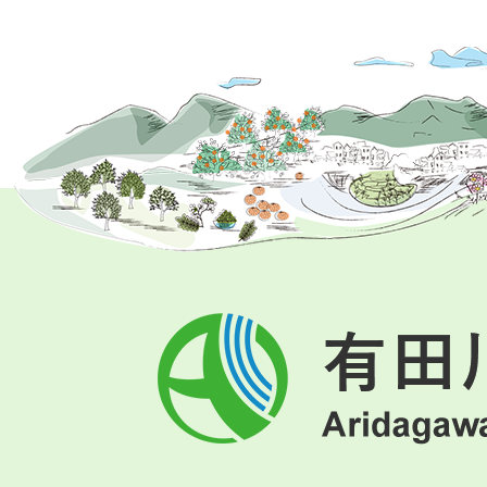
有
田
川
町
Aridagawa