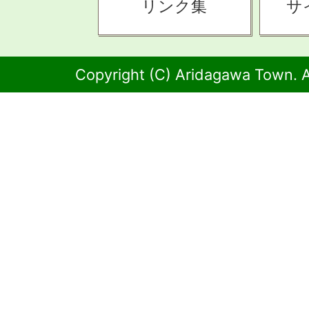
リンク集
サ
Copyright (C) Aridagawa Town. A