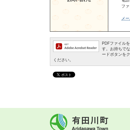
ファ
メー
PDFファイルを閲
す。お持ちでない方
ードボタンを
ください。
有
田
川