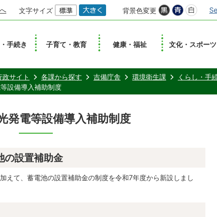
へ
Se
文字サイズ
背景色変更
し・手続き
子育て・教育
健康・福祉
文化・スポーツ
行政サイト
各課から探す
吉備庁舎
環境衛生課
くらし・手
電等設備導入補助制度
光発電等設備導入補助制度
池の設置補助金
加えて、蓄電池の設置補助金の制度を令和7年度から新設しまし