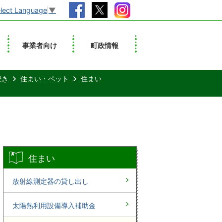
lect Language
▼
事業者向け
町政情報
続き
住まい・ペット
住まい
住まい
放射線測定器の貸し出し
太陽熱利用設備導入補助金