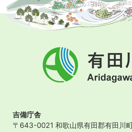
有
田
川
町
Aridagawa
Town
吉備庁舎
〒643-0021 和歌山県有田郡有田川町