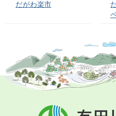
だがわ楽市
有