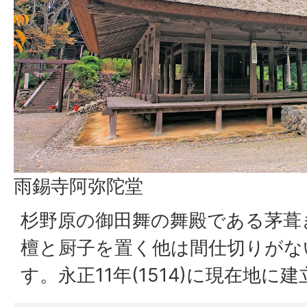
雨錫寺阿弥陀堂
杉野原の御田舞の舞殿である茅葺
檀と厨子を置く他は間仕切りがな
す。永正11年(1514)に現在地に