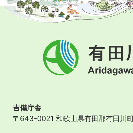
有
田
川
町
Aridagawa
Town
吉備庁舎
〒643-0021 和歌山県有田郡有田川町