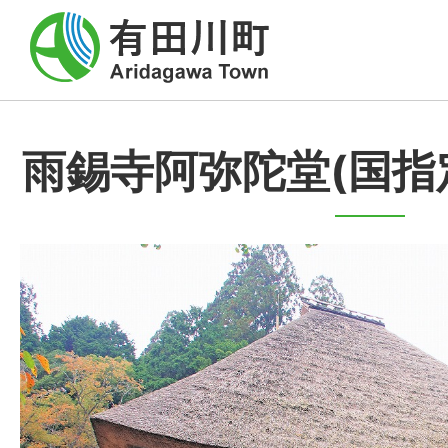
雨錫寺阿弥陀堂(国指