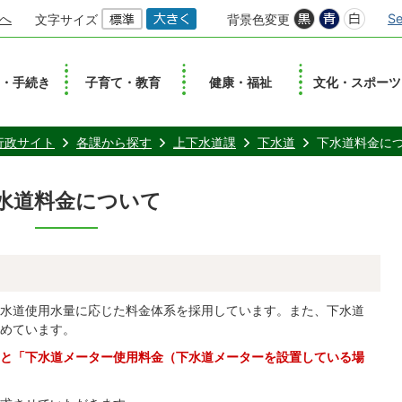
へ
Se
文字サイズ
背景色変更
し・手続き
子育て・教育
健康・福祉
文化・スポーツ
行政サイト
各課から探す
上下水道課
下水道
下水道料金に
水道料金について
水道使用水量に応じた料金体系を採用しています。また、下水道
めています。
と「下水道メーター使用料金（下水道メーターを設置している場