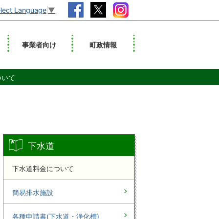
lect Language
▼
事業者向け
町政情報
ついて
下水道
下水道料金について
簡易排水施設
各種申請書(下水道・浄化槽)