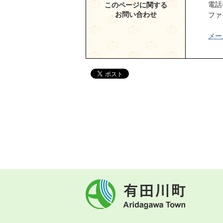
電話
このページに関する
お問い合わせ
ファ
メー
有
田
川
町
Aridagawa