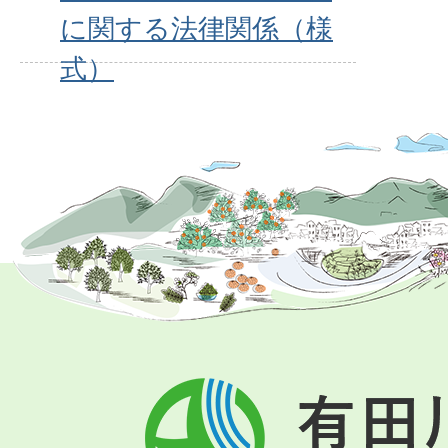
に関する法律関係（様
式）
有
田