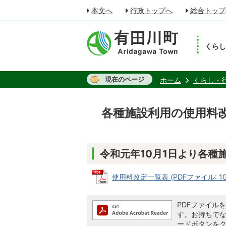
本文へ
行政トップへ
総合トップ
くら
現在のページ
ホーム
くらし・
各種施設利用の使用料改
令和元年10月1日より各種
使用料改定一覧表 (PDFファイル: 107
PDFファイルを閲
す。お持ちでない方
ードボタンを