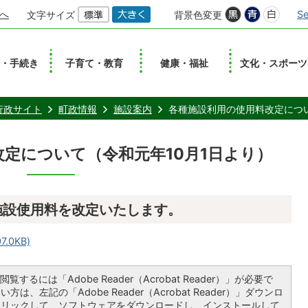
へ
Se
文字サイズ
背景色変更
し・手続き
子育て・教育
健康・福祉
文化・スポーツ
行政サイト
町政情報
施設案内
各種施設利用の使用料改定につい
定について（令和元年10月1日より）
施設使用料を改定いたします。
.0KB)
覧するには「Adobe Reader（Acrobat Reader）」が必要で
は、左記の「Adobe Reader（Acrobat Reader）」ダウンロ
クリックして、ソフトウェアをダウンロードし、インストールして