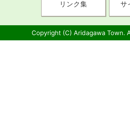
リンク集
サ
Copyright (C) Aridagawa Town. A