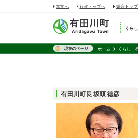
本文へ
行政トップへ
総合トップ
くら
現在のページ
ホーム
くらし・
有田川町長 坂頭 徳彦