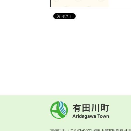
有
田
川
町
Aridagawa
Town
吉備庁舎
〒643-0021 和歌山県有田郡有田川