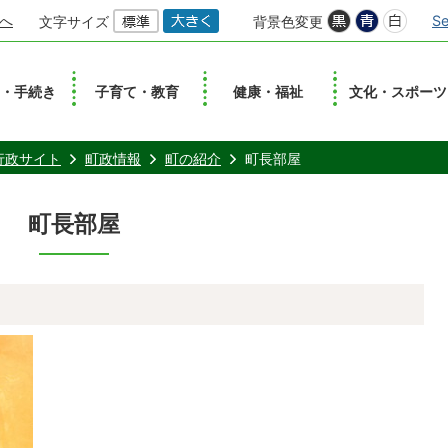
へ
Se
文字サイズ
背景色変更
し・手続き
子育て・教育
健康・福祉
文化・スポーツ
行政サイト
町政情報
町の紹介
町長部屋
町長部屋