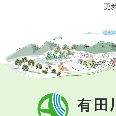
更新
有
田
川