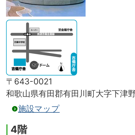
〒643-0021
和歌山県有田郡有田川町大字下津野2
施設マップ
4階