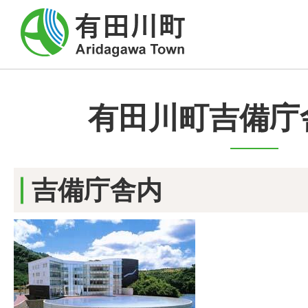
有田川町吉備庁
吉備庁舎内