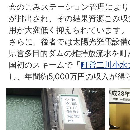
会のごみステーション管理により
が排出され、その結果資源ごみ収
用が大変低く抑えられています。
さらに、後者では太陽光発電設備
県営多目的ダムの維持放流水を町
国初のスキームで「
町営二川小水
し、年間約5,000万円の収入が