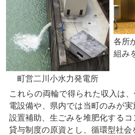
各所
組み
町営二川小水力発電所
これらの両輪で得られた収入は、
電設備や、県内では当町のみが実
設置補助、生ごみを堆肥化するコ
貸与制度の原資とし、循環型社会