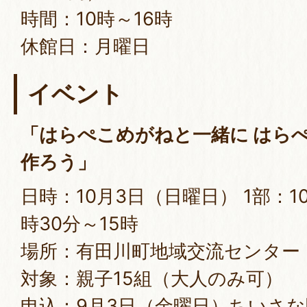
時間：10時～16時
休館日：月曜日
イベント
「はらぺこめがねと一緒に はら
作ろう」
日時：10月3日（日曜日） 1部：10
時30分～15時
場所：有田川町地域交流センター（
対象：親子15組（大人のみ可）
申込：9月3日（金曜日）ちいさ