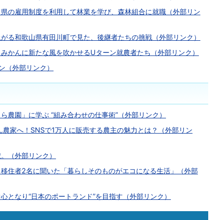
。県の雇用制度を利用して林業を学び、森林組合に就職（外部リン
上がる和歌山県有田川町で見た、後継者たちの挑戦（外部リンク）
田みかんに新たな風を吹かせるUターン就農者たち（外部リンク）
ーン（外部リンク）
ら農園」に学ぶ “組み合わせの仕事術”（外部リンク）
ん農家へ！SNSで1万人に販売する農主の魅力とは？（外部リン
椒。（外部リンク）
。移住者2名に聞いた「暮らしそのものがエコになる生活」（外部
心となり“日本のポートランド”を目指す（外部リンク）