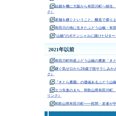
結婚を機に大阪から有田川町へ移住
ク）
老舗を継ぐということ。醸造で盛り
有田川の地に生きたぶどう山椒・有
"山椒"のポテンシャルに賭けたUタ
2021年以前
有田川町特産ぶどう山椒の農家「きと
継ぐ気ゼロから26歳で脱サラしみか
ク）
『きとら農園』の価値あるぶどう山
エコ先進のまち、和歌山県有田川町
リンク）
和歌山県有田川町――民間・若者が中