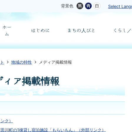
背景色
Select Lan
ホー
はじめに
まちの人びと
くらし／
ム
ト
地域の特性
メディア掲載情報
ディア掲載情報
リンク）
田川町の1棟貸し宿泊施設「もらいもん」（外部リンク）