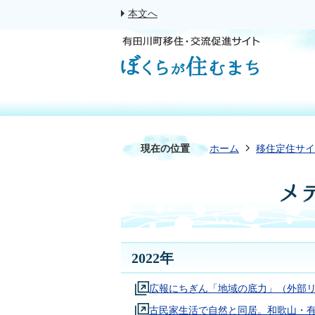
本文へ
現在の位置
ホーム
移住定住サイ
メ
2022年
広報にちぎん「地域の底力」（外部
古民家生活で自然と同居。和歌山・有