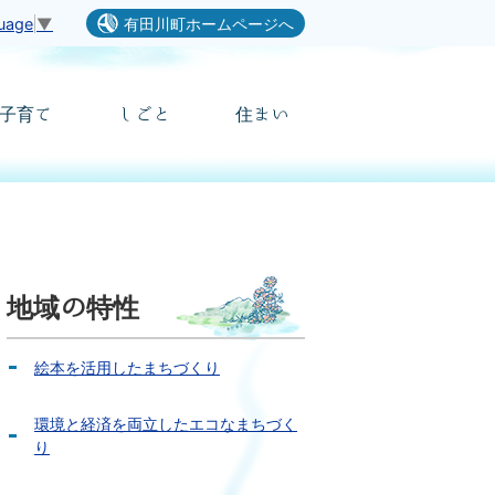
guage
▼
有田川町ホームページへ
子育て
しごと
住まい
地域の特性
絵本を活用したまちづくり
環境と経済を両立したエコなまちづく
り